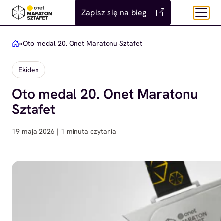
Przejdź
Zapisz się na bieg
do
treści
»
Oto medal 20. Onet Maratonu Sztafet
Ekiden
Oto medal 20. Onet Maratonu
Sztafet
19 maja 2026 | 1 minuta czytania