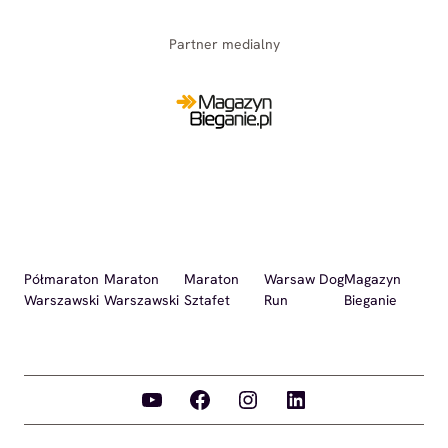
Partner medialny
Półmaraton
Maraton
Maraton
Warsaw Dog
Magazyn
Warszawski
Warszawski
Sztafet
Run
Bieganie
YouTube
Facebook
Instagram
LinkedIn