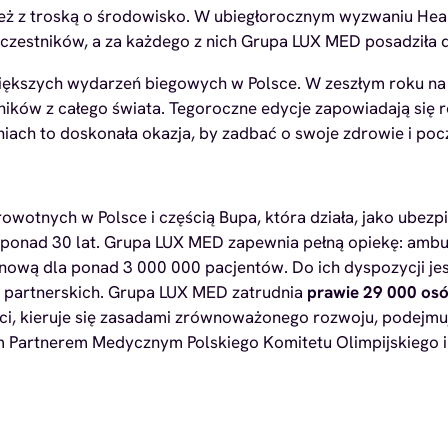
 z troską o środowisko. W ubiegłorocznym wyzwaniu Healthy
 uczestników, a za każdego z nich Grupa LUX MED posadziła 
większych wydarzeń biegowych w Polsce. W zeszłym roku na
ików z całego świata. Tegoroczne edycje zapowiadają się ró
iach to doskonała okazja, by zadbać o swoje zdrowie i poc
owotnych w Polsce i częścią Bupa, która działa, jako ubez
 ponad 30 lat. Grupa LUX MED zapewnia pełną opiekę: ambula
minową dla ponad 3 000 000 pacjentów. Do ich dyspozycji 
i partnerskich. Grupa LUX MED zatrudnia
prawie 29 000 os
i, kieruje się zasadami zrównoważonego rozwoju, podejmuj
m Partnerem Medycznym Polskiego Komitetu Olimpijskiego