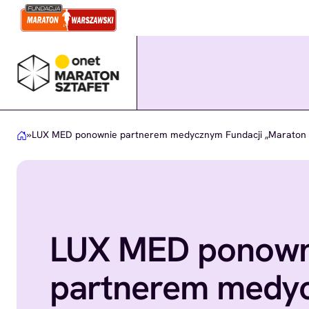
Przejdź
do
treści
»
LUX MED ponownie partnerem medycznym Fundacji „Maraton 
LUX MED ponown
partnerem medy