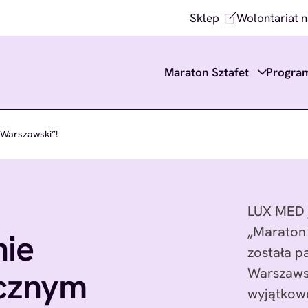
Sklep
Wolontariat n
Maraton Sztafet
Progra
Warszawski”!
LUX MED j
„Maraton
ie
została 
cznym
Warszawsk
wyjątkow