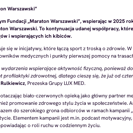
aton Warszawski”
 Fundacji „Maraton Warszawski”, wspierając w 2025 roku
aton Warszawski. To kontynuacja udanej współpracy, które
ów i wspierających ich kibiców.
uje się w inicjatywy, które łączą sport z troską o zdrowie
owników medycznych i punkty pierwszej pomocy na trasach
 wydarzenia wspierające aktywność fizyczną, ponieważ do
profilaktyki zdrowotnej, dlatego cieszę się, że już od cz
Rulkiewicz
, Prezeska Grupy LUX MED.
 otaczając biało-czerwonych opieką jako główny partner me
nież promowanie zdrowego stylu życia w społeczeństwie. 
zem do szerokiego grona odbiorców w ramach kampanii „W
 życie. Elementem kampanii jest m.in. podcast motywacyjny,
opowiadając o roli ruchu w codziennym życiu.