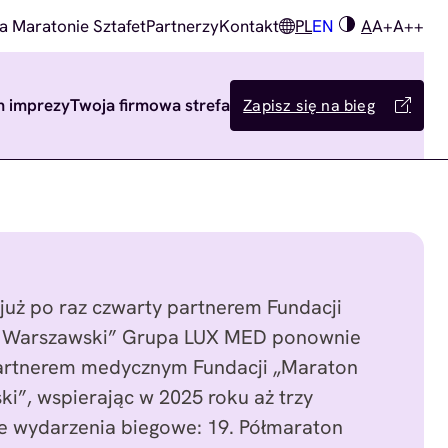
a Maratonie Sztafet
Partnerzy
Kontakt
PL
EN
A
A+
A++
m imprezy
Twoja firmowa strefa
Zapisz się na bieg
uż po raz czwarty partnerem Fundacji
 Warszawski” Grupa LUX MED ponownie
partnerem medycznym Fundacji „Maraton
i”, wspierając w 2025 roku aż trzy
e wydarzenia biegowe: 19. Półmaraton