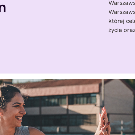
n
Warszawsk
Warszawsk
której ce
życia ora