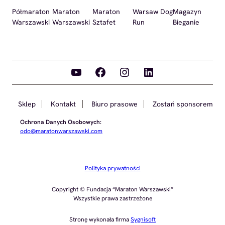
Półmaraton
Maraton
Maraton
Warsaw Dog
Magazyn
Warszawski
Warszawski
Sztafet
Run
Bieganie
YouTube
Facebook
Instagram
LinkedIn
Sklep
Kontakt
Biuro prasowe
Zostań sponsorem
Ochrona Danych Osobowych:
odo@maratonwarszawski.com
Polityka prywatności
Copyright © Fundacja “Maraton Warszawski”
Wszystkie prawa zastrzeżone
Stronę wykonała firma
Sygnisoft