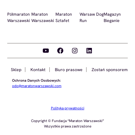
Półmaraton
Maraton
Maraton
Warsaw Dog
Magazyn
Warszawski
Warszawski
Sztafet
Run
Bieganie
YouTube
Facebook
Instagram
LinkedIn
Sklep
Kontakt
Biuro prasowe
Zostań sponsorem
Ochrona Danych Osobowych:
odo@maratonwarszawski.com
Polityka prywatności
Copyright © Fundacja “Maraton Warszawski”
Wszystkie prawa zastrzeżone