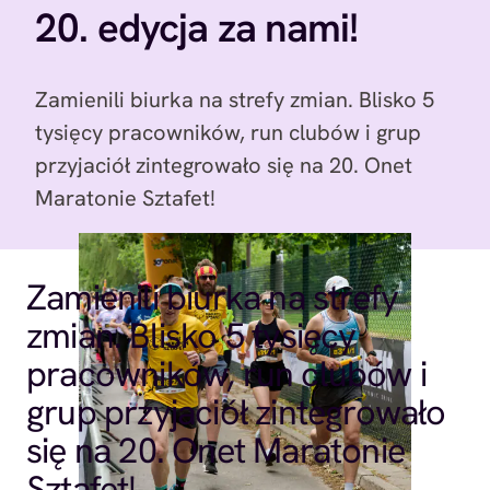
20. edycja za nami!
Zamienili biurka na strefy zmian. Blisko 5
tysięcy pracowników, run clubów i grup
przyjaciół zintegrowało się na 20. Onet
Maratonie Sztafet!
Zamienili biurka na strefy
zmian. Blisko 5 tysięcy
pracowników, run clubów i
grup przyjaciół zintegrowało
się na 20. Onet Maratonie
Sztafet!