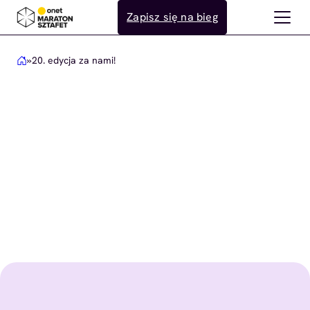
Przejdź
Zapisz się na bieg
do
treści
»
20. edycja za nami!