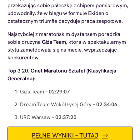
przekazując sobie pałeczkę z chipem pomiarowym,
udowodniły, że w biegu w formule Ekiden o
ostatecznym triumfie decyduje praca zespołowa.
Najszybciej z maratońskim dystansem poradziła
sobie drużyna
Giża Team
, która w spektakularnym
stylu zameldowała się na mecie, wyprzedzając
konkurentów.
Top 3 20. Onet Maratonu Sztafet (Klasyfikacja
Generalna):
Giża Team –
02:29:07
Dream Team Wokół Łysej Góry –
02:34:06
URC Warsaw –
02:37:20
PEŁNE WYNIKI – TUTAJ